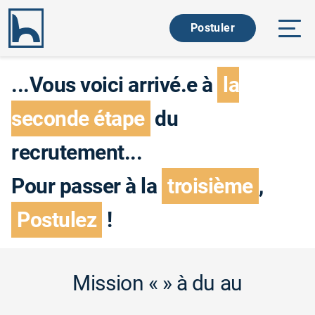
Ouvri
Postuler
...Vous voici arrivé.e à
la
seconde étape
du
recrutement...
Pour passer à la
troisième
,
Postulez
!
Mission
«
» à
du
au