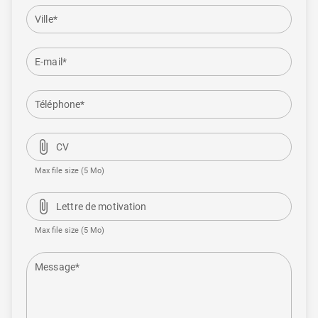
Ville*
E-mail*
Téléphone*
attach_file
CV
Max file size (5 Mo)
attach_file
Lettre de motivation
Max file size (5 Mo)