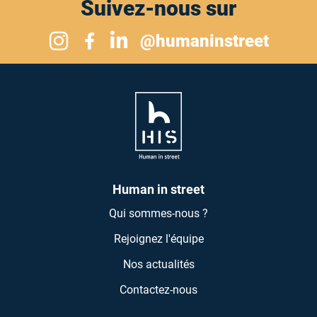
Suivez-nous sur
Suivez-nous sur Instagram
@humaninstreet
Suivez-nous sur Linkedin
Suivez-nous sur Facebook
Human in street
Qui sommes-nous ?
Rejoignez l'équipe
Nos actualités
Contactez-nous