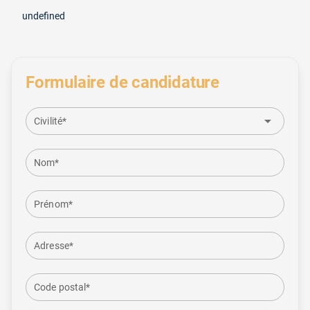
undefined
Formulaire de candidature
arrow_drop_down
Civilité*
Nom*
Prénom*
Adresse*
Code postal*