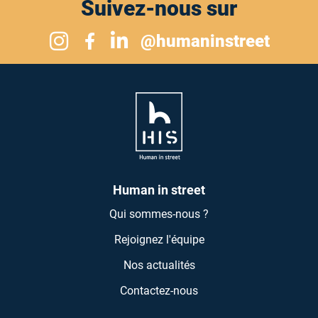
Suivez-nous sur
Suivez-nous sur Instagram
@humaninstreet
Suivez-nous sur Linkedin
Suivez-nous sur Facebook
Human in street
Qui sommes-nous ?
Rejoignez l'équipe
Nos actualités
Contactez-nous