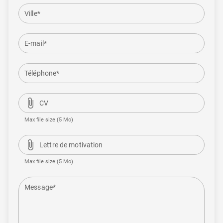
Ville*
E-mail*
Téléphone*
attach_file
CV
Max file size (5 Mo)
attach_file
Lettre de motivation
Max file size (5 Mo)