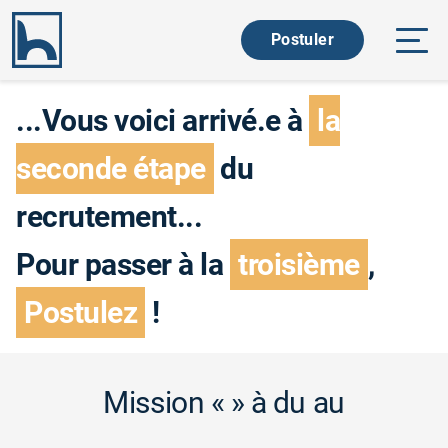
Ouvri
Postuler
...Vous voici arrivé.e à
la
seconde étape
du
recrutement...
Pour passer à la
troisième
,
Postulez
!
Mission
«
» à
du
au