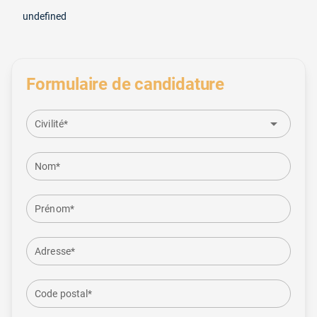
undefined
Formulaire de candidature
arrow_drop_down
Civilité*
Nom*
Prénom*
Adresse*
Code postal*