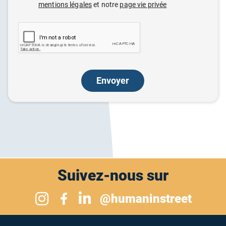
mentions légales
et notre
page vie privée
Envoyer
Suivez-nous sur
Suivez-nous sur Instagram
@humaninstreet
Suivez-nous sur Linkedin
Suivez-nous sur Facebook