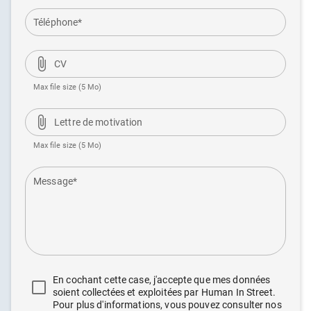
Téléphone*
attach_file
CV
Max file size (5 Mo)
attach_file
Lettre de motivation
Max file size (5 Mo)
En cochant cette case, j'accepte que mes données
soient collectées et exploitées par Human In Street.
Pour plus d'informations, vous pouvez consulter nos