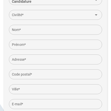
arrow_drop_down
Candidature
arrow_drop_down
Civilité*
Nom*
Prénom*
Adresse*
Code postal*
Ville*
E-mail*