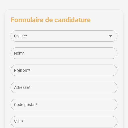
Formulaire de candidature
arrow_drop_down
Civilité*
Nom*
Prénom*
Adresse*
Code postal*
Ville*