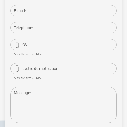
E-mail*
Téléphone*
attach_file
CV
Max file size (5 Mo)
attach_file
Lettre de motivation
Max file size (5 Mo)