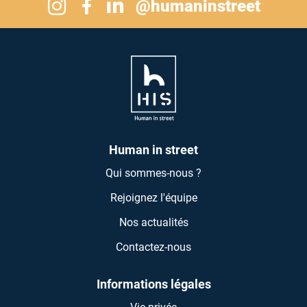
Suivez-nous sur Instagram
@humaninstreet
Suivez-nous sur Linkedin
Suivez-nous sur Facebook
Human in street
Qui sommes-nous ?
Rejoignez l'équipe
Nos actualités
Contactez-nous
Informations légales