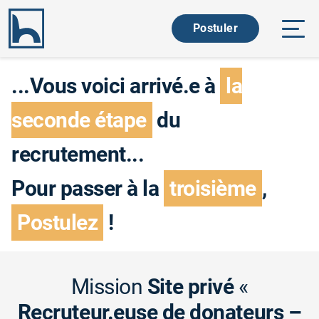
Ouvri
Postuler
...Vous voici arrivé.e à
la
seconde étape
du
recrutement...
Pour passer à la
troisième
,
Postulez
!
Mission
Site privé
«
Recruteur.euse de donateurs –